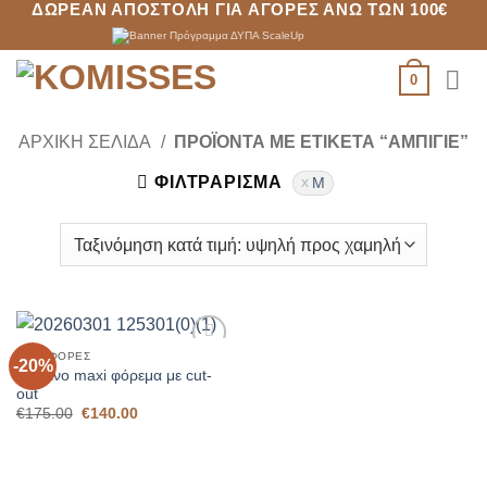
ΔΩΡΕΆΝ ΑΠΟΣΤΟΛΉ ΓΙΑ ΑΓΟΡΈΣ ΆΝΩ ΤΩΝ 100€
Μετάβαση
στο
περιεχόμενο
0
ΑΡΧΙΚΉ ΣΕΛΊΔΑ
/
ΠΡΟΪΌΝΤΑ ΜΕ ΕΤΙΚΈΤΑ “ΑΜΠΙΓΙΈ”
ΦΙΛΤΡΆΡΙΣΜΑ
M
ΠΡΟΣΦΟΡΈΣ
-20%
Add to
Κόκκινο maxi φόρεμα με cut-
Wishlist
out
Original
Η
€
175.00
€
140.00
price
τρέχουσα
was:
τιμή
€175.00.
είναι:
€140.00.