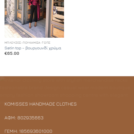
ΜΠΛΟΎΖΕΣ-ΠΟΥΚΆΜΙΣΑ-ΤΟΠΣ
Satin top – βουργουνδί χρώμα
€
65.00
KOMISSES HANDMADE CLOTHES
ΑΦΜ: 802935663
ΓΕΜΗ: 185693601000