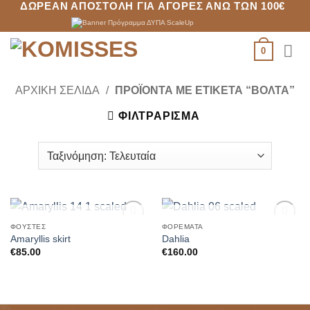
ΔΩΡΕΆΝ ΑΠΟΣΤΟΛΉ ΓΙΑ ΑΓΟΡΈΣ ΆΝΩ ΤΩΝ 100€
Μετάβαση
στο
περιεχόμενο
0
ΑΡΧΙΚΉ ΣΕΛΊΔΑ
/
ΠΡΟΪΌΝΤΑ ΜΕ ΕΤΙΚΈΤΑ “ΒΌΛΤΑ”
ΦΙΛΤΡΆΡΙΣΜΑ
ΕΞΑΝΤΛΗΜΈΝΟ
ΕΞΑΝΤΛΗΜΈΝΟ
ΦΟΎΣΤΕΣ
ΦΟΡΈΜΑΤΑ
Add to
Add to
Amaryllis skirt
Dahlia
Wishlist
Wishlist
€
85.00
€
160.00