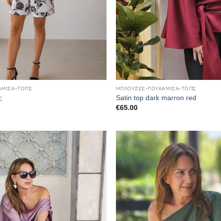
+
ΆΜΙΣΑ-ΤΟΠΣ
ΜΠΛΟΎΖΕΣ-ΠΟΥΚΆΜΙΣΑ-ΤΟΠΣ
ς
Satin top dark marron red
l
Η
€
65.00
τρέχουσα
τιμή
.
είναι:
€55.00.
Add to
Wishlist