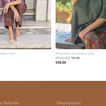
+
ΆΜΙΣΑ-ΤΟΠΣ
ΜΠΛΟΎΖΕΣ-ΠΟΥΚΆΜΙΣΑ-ΤΟΠΣ
Μπλούζα Verde
€
45.00
η Πελατών
Πληροφορίες