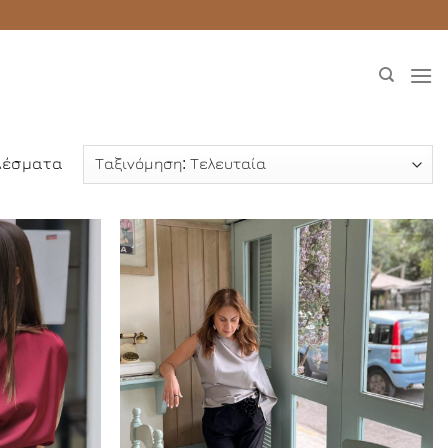
Sorted
ελέσματα
by
latest
Add to
Add to
Wishlist
Wishlist