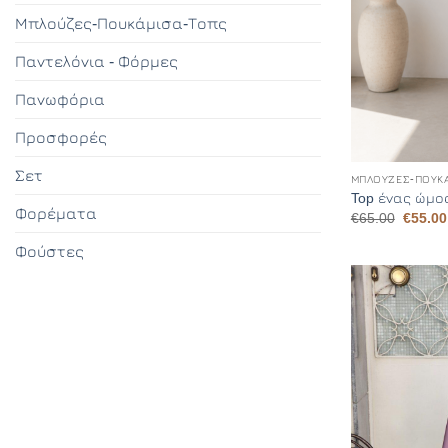
Μπλούζες-Πουκάμισα-Τοπς
Παντελόνια - Φόρμες
Πανωφόρια
Προσφορές
+
Σετ
ΜΠΛΟΎΖΕΣ-ΠΟΥΚ
Top ένας ώμο
Φορέματα
Origina
€
65.00
€
55.00
price
was:
Φούστες
€65.00