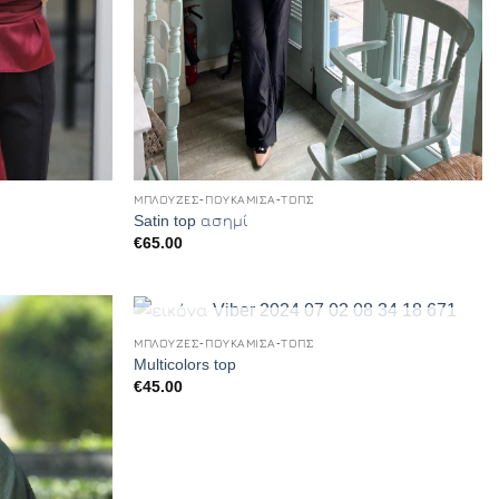
+
ΜΠΛΟΎΖΕΣ-ΠΟΥΚΆΜΙΣΑ-ΤΟΠΣ
Satin top ασημί
€
65.00
+
ΕΞΑΝΤΛΗΜΈΝΟ
ΜΠΛΟΎΖΕΣ-ΠΟΥΚΆΜΙΣΑ-ΤΟΠΣ
Add to
Add to
Multicolors top
Wishlist
Wishlist
€
45.00