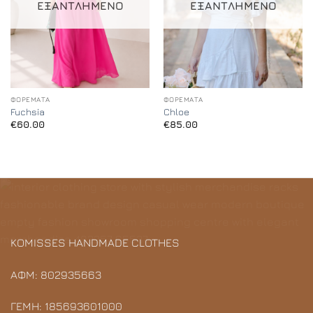
ΕΞΑΝΤΛΗΜΈΝΟ
ΕΞΑΝΤΛΗΜΈΝΟ
ΦΟΡΈΜΑΤΑ
ΦΟΡΈΜΑΤΑ
Fuchsia
Chloe
€
60.00
€
85.00
KOMISSES HANDMADE CLOTHES
ΑΦΜ: 802935663
ΓΕΜΗ: 185693601000