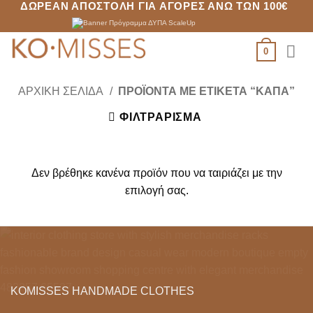
ΔΩΡΕΆΝ ΑΠΟΣΤΟΛΉ ΓΙΑ ΑΓΟΡΈΣ ΆΝΩ ΤΩΝ 100€
Μετάβαση
στο
περιεχόμενο
0
ΑΡΧΙΚΉ ΣΕΛΊΔΑ
/
ΠΡΟΪΌΝΤΑ ΜΕ ΕΤΙΚΈΤΑ “ΚΆΠΑ”
ΦΙΛΤΡΆΡΙΣΜΑ
Δεν βρέθηκε κανένα προϊόν που να ταιριάζει με την
επιλογή σας.
KOMISSES HANDMADE CLOTHES