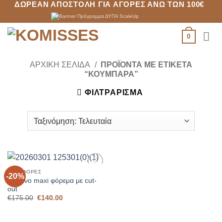
ΔΩΡΕΆΝ ΑΠΟΣΤΟΛΉ ΓΙΑ ΑΓΟΡΈΣ ΆΝΩ ΤΩΝ 100€
Μετάβαση
στο
περιεχόμενο
0
ΑΡΧΙΚΉ ΣΕΛΊΔΑ
/
ΠΡΟΪΌΝΤΑ ΜΕ ΕΤΙΚΈΤΑ
“ΚΟΥΜΠΆΡΑ”
ΦΙΛΤΡΆΡΙΣΜΑ
ΠΡΟΣΦΟΡΈΣ
-20%
Add to
Κόκκινο maxi φόρεμα με cut-
Wishlist
out
Original
Η
€
175.00
€
140.00
price
τρέχουσα
was:
τιμή
€175.00.
είναι: