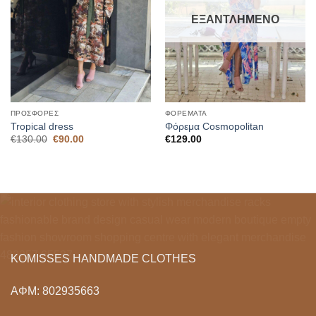
ΕΞΑΝΤΛΗΜΈΝΟ
ΠΡΟΣΦΟΡΈΣ
ΦΟΡΈΜΑΤΑ
Tropical dress
Φόρεμα Cosmopolitan
Original
Η
€
130.00
€
90.00
€
129.00
price
τρέχουσα
was:
τιμή
€130.00.
είναι:
€90.00.
KOMISSES HANDMADE CLOTHES
ΑΦΜ: 802935663