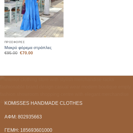
ΠΡΟΣΦΟΡΈΣ
Μακρύ φόρεμα στράπλες
Original
Η
€
95.00
€
70.00
price
τρέχουσα
was:
τιμή
€95.00.
είναι:
€70.00.
KOMISSES HANDMADE CLOTHES
ΑΦΜ: 802935663
ΓΕΜΗ: 185693601000