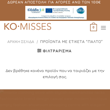
ΔΩΡΕΆΝ ΑΠΟΣΤΟΛΉ ΓΙΑ ΑΓΟΡΈΣ ΆΝΩ ΤΩΝ 100€
Μετάβαση
στο
περιεχόμενο
0
ΑΡΧΙΚΉ ΣΕΛΊΔΑ
/
ΠΡΟΪΌΝΤΑ ΜΕ ΕΤΙΚΈΤΑ “ΠΑΛΤΌ”
ΦΙΛΤΡΆΡΙΣΜΑ
Δεν βρέθηκε κανένα προϊόν που να ταιριάζει με την
επιλογή σας.