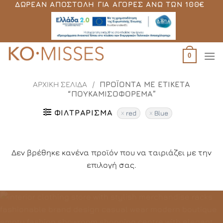
ΔΩΡΕΆΝ ΑΠΟΣΤΟΛΉ ΓΙΑ ΑΓΟΡΈΣ ΆΝΩ ΤΩΝ 100€
Μετάβαση
στο
περιεχόμενο
0
ΑΡΧΙΚΉ ΣΕΛΊΔΑ
/
ΠΡΟΪΌΝΤΑ ΜΕ ΕΤΙΚΈΤΑ
“ΠΟΥΚΑΜΙΣΟΦΌΡΕΜΑ”
ΦΙΛΤΡΆΡΙΣΜΑ
red
Blue
Δεν βρέθηκε κανένα προϊόν που να ταιριάζει με την
επιλογή σας.