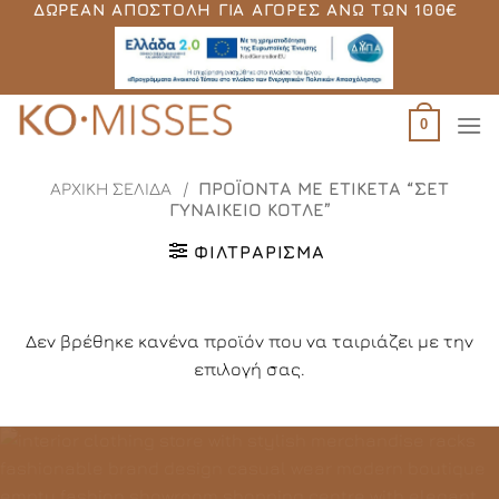
ΔΩΡΕΆΝ ΑΠΟΣΤΟΛΉ ΓΙΑ ΑΓΟΡΈΣ ΆΝΩ ΤΩΝ 100€
Μετάβαση
στο
περιεχόμενο
0
ΑΡΧΙΚΉ ΣΕΛΊΔΑ
/
ΠΡΟΪΌΝΤΑ ΜΕ ΕΤΙΚΈΤΑ “ΣΕΤ
ΓΥΝΑΙΚΕΊΟ ΚΟΤΛΈ”
ΦΙΛΤΡΆΡΙΣΜΑ
Δεν βρέθηκε κανένα προϊόν που να ταιριάζει με την
επιλογή σας.