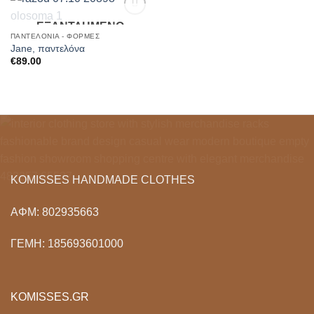
ΕΞΑΝΤΛΗΜΈΝΟ
Add to
Wishlist
ΠΑΝΤΕΛΌΝΙΑ - ΦΌΡΜΕΣ
Jane, παντελόνα
€
89.00
KOMISSES HANDMADE CLOTHES
ΑΦΜ: 802935663
ΓΕΜΗ: 185693601000
KOMISSES.GR