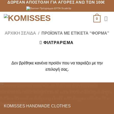
ΔΩΡΕΆΝ ΑΠΟΣΤΟΛΉ ΓΙΑ ΑΓΟΡΈΣ ΆΝΩ ΤΩΝ 100€
Μετάβαση
στο
περιεχόμενο
0
ΑΡΧΙΚΉ ΣΕΛΊΔΑ
/
ΠΡΟΪΌΝΤΑ ΜΕ ΕΤΙΚΈΤΑ “ΦΌΡΜΑ”
ΦΙΛΤΡΆΡΙΣΜΑ
Δεν βρέθηκε κανένα προϊόν που να ταιριάζει με την
επιλογή σας.
KOMISSES HANDMADE CLOTHES