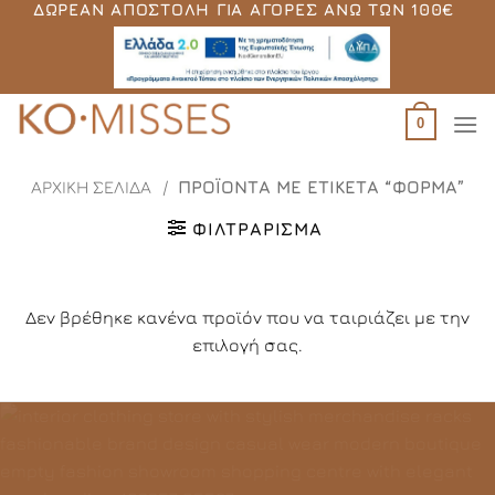
ΔΩΡΕΆΝ ΑΠΟΣΤΟΛΉ ΓΙΑ ΑΓΟΡΈΣ ΆΝΩ ΤΩΝ 100€
Μετάβαση
στο
περιεχόμενο
0
ΑΡΧΙΚΉ ΣΕΛΊΔΑ
/
ΠΡΟΪΌΝΤΑ ΜΕ ΕΤΙΚΈΤΑ “ΦΌΡΜΑ”
ΦΙΛΤΡΆΡΙΣΜΑ
Δεν βρέθηκε κανένα προϊόν που να ταιριάζει με την
επιλογή σας.