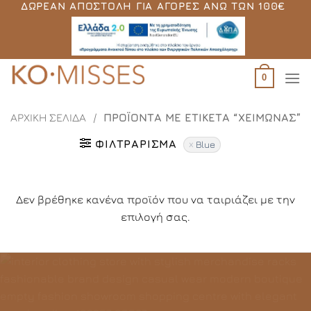
ΔΩΡΕΆΝ ΑΠΟΣΤΟΛΉ ΓΙΑ ΑΓΟΡΈΣ ΆΝΩ ΤΩΝ 100€
Μετάβαση
στο
περιεχόμενο
0
ΑΡΧΙΚΉ ΣΕΛΊΔΑ
/
ΠΡΟΪΌΝΤΑ ΜΕ ΕΤΙΚΈΤΑ “ΧΕΙΜΏΝΑΣ”
ΦΙΛΤΡΆΡΙΣΜΑ
Blue
Δεν βρέθηκε κανένα προϊόν που να ταιριάζει με την
επιλογή σας.