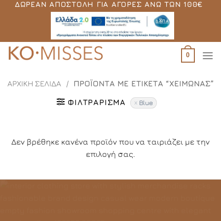
ΔΩΡΕΆΝ ΑΠΟΣΤΟΛΉ ΓΙΑ ΑΓΟΡΈΣ ΆΝΩ ΤΩΝ 100€
Μετάβαση
στο
περιεχόμενο
0
ΑΡΧΙΚΉ ΣΕΛΊΔΑ
/
ΠΡΟΪΌΝΤΑ ΜΕ ΕΤΙΚΈΤΑ “ΧΕΙΜΏΝΑΣ”
ΦΙΛΤΡΆΡΙΣΜΑ
Blue
Δεν βρέθηκε κανένα προϊόν που να ταιριάζει με την
επιλογή σας.