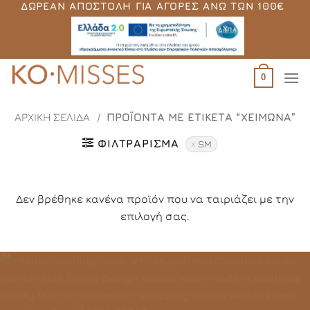
ΔΩΡΕΆΝ ΑΠΟΣΤΟΛΉ ΓΙΑ ΑΓΟΡΈΣ ΆΝΩ ΤΩΝ 100€
Μετάβαση
στο
περιεχόμενο
0
ΑΡΧΙΚΉ ΣΕΛΊΔΑ
/
ΠΡΟΪΌΝΤΑ ΜΕ ΕΤΙΚΈΤΑ “ΧΕΙΜΏΝΑ”
ΦΙΛΤΡΆΡΙΣΜΑ
SM
Δεν βρέθηκε κανένα προϊόν που να ταιριάζει με την
επιλογή σας.