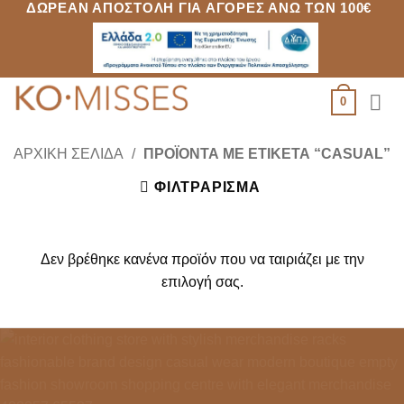
ΔΩΡΕΆΝ ΑΠΟΣΤΟΛΉ ΓΙΑ ΑΓΟΡΈΣ ΆΝΩ ΤΩΝ 100€
Μετάβαση
στο
περιεχόμενο
0
ΑΡΧΙΚΉ ΣΕΛΊΔΑ
/
ΠΡΟΪΌΝΤΑ ΜΕ ΕΤΙΚΈΤΑ “CASUAL”
ΦΙΛΤΡΆΡΙΣΜΑ
Δεν βρέθηκε κανένα προϊόν που να ταιριάζει με την
επιλογή σας.