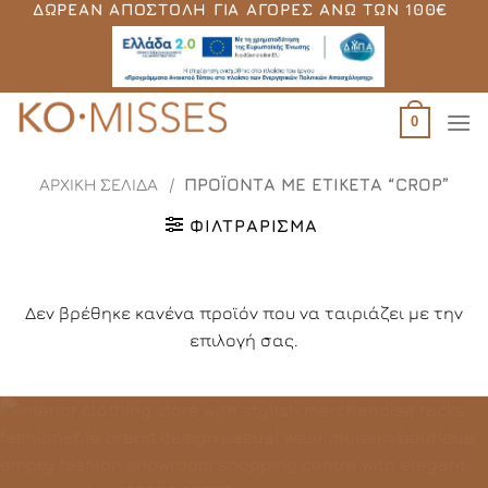
ΔΩΡΕΆΝ ΑΠΟΣΤΟΛΉ ΓΙΑ ΑΓΟΡΈΣ ΆΝΩ ΤΩΝ 100€
Μετάβαση
στο
περιεχόμενο
0
ΑΡΧΙΚΉ ΣΕΛΊΔΑ
/
ΠΡΟΪΌΝΤΑ ΜΕ ΕΤΙΚΈΤΑ “CROP”
ΦΙΛΤΡΆΡΙΣΜΑ
Δεν βρέθηκε κανένα προϊόν που να ταιριάζει με την
επιλογή σας.