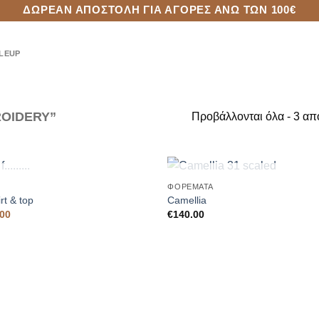
ΔΩΡΕΆΝ ΑΠΟΣΤΟΛΉ ΓΙΑ ΑΓΟΡΈΣ ΆΝΩ ΤΩΝ 100€
ROIDERY”
Προβάλλονται όλα - 3 απ
+
ΕΞΑΝΤΛΗΜΈΝΟ
ΕΞΑΝΤΛΗΜΈΝ
ΦΟΡΈΜΑΤΑ
Add to
rt & top
Camellia
Wishlist
al
Η
.00
€
140.00
τρέχουσα
τιμή
00.
είναι:
€120.00.