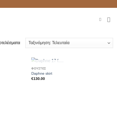
Sorted
οτελέσματα
by
latest
+
Ο
ΕΞΑΝΤΛΗΜΈΝΟ
ΦΟΎΣΤΕΣ
Add to
Add to
Daphne skirt
Wishlist
Wishlist
€
130.00