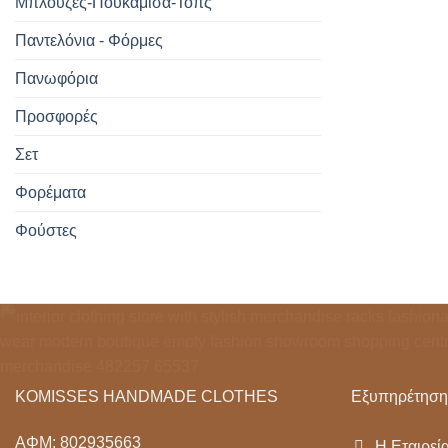
Μπλούζες-Πουκάμισα-Τοπς
Παντελόνια - Φόρμες
Πανωφόρια
Προσφορές
Σετ
Φορέματα
Φούστες
KOMISSES HANDMADE CLOTHES
Εξυπηρέτηση
ΑΦΜ: 802935663
Η Εταιρεί