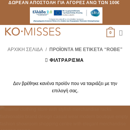
ΔΩΡΕΆΝ ΑΠΟΣΤΟΛΉ ΓΙΑ ΑΓΟΡΈΣ ΆΝΩ ΤΩΝ 100€
Μετάβαση
στο
περιεχόμενο
0
ΑΡΧΙΚΉ ΣΕΛΊΔΑ
/
ΠΡΟΪΌΝΤΑ ΜΕ ΕΤΙΚΈΤΑ “ROBE”
ΦΙΛΤΡΆΡΙΣΜΑ
Δεν βρέθηκε κανένα προϊόν που να ταιριάζει με την
επιλογή σας.