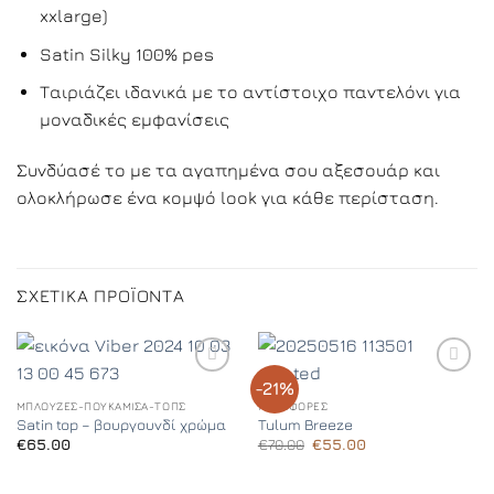
xxlarge)
Satin Silky 100% pes
Ταιριάζει ιδανικά με το αντίστοιχο παντελόνι για
μοναδικές εμφανίσεις
Συνδύασέ το με τα αγαπημένα σου αξεσουάρ και
ολοκλήρωσε ένα κομψό look για κάθε περίσταση.
ΣΧΕΤΙΚΆ ΠΡΟΪΌΝΤΑ
-21%
Add to
Add to
Wishlist
Wishlist
ΜΠΛΟΎΖΕΣ-ΠΟΥΚΆΜΙΣΑ-ΤΟΠΣ
ΠΡΟΣΦΟΡΈΣ
Satin top – βουργουνδί χρώμα
Tulum Breeze
Original
Η
€
65.00
€
70.00
€
55.00
price
τρέχουσα
was:
τιμή
€70.00.
είναι: