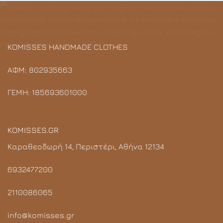
€55.00.
KOMISSES HANDMADE CLOTHES
ΑΦΜ: 802935663
ΓΕΜΗ: 185693601000
KOMISSES.GR
Καραθεοδωρή 14, Περιστέρι, Αθήνα 12134
6932477200
2110086065
info@komisses.gr