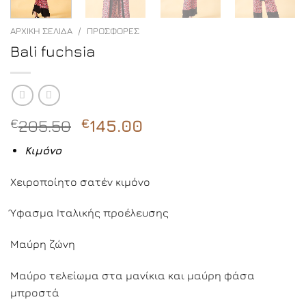
ΑΡΧΙΚΉ ΣΕΛΊΔΑ
/
ΠΡΟΣΦΟΡΈΣ
Bali fuchsia
Original
Η
€
205.50
€
145.00
price
τρέχουσα
Κιμόνο
was:
τιμή
€205.50.
είναι:
Χειροποίητο σατέν κιμόνο
€145.00.
Ύφασμα Ιταλικής προέλευσης
Μαύρη ζώνη
Μαύρο τελείωμα στα μανίκια και μαύρη φάσα
μπροστά