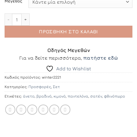
Μέγεθος
Bali fuchsia ποσότητα
ΠΡΟΣΘΉΚΗ ΣΤΟ ΚΑΛΆΘΙ
Οδηγός Μεγεθών
Για να δείτε περισσότερα,
πατήστε εδώ
Add to Wishlist
Κωδικός προϊόντος:
winter2221
Κατηγορίες:
Προσφορές
,
Σετ
Ετικέτες:
άνετο
,
βραδινό
,
κιμονό
,
παντελόνα
,
σατέν
,
φθινόπωρο