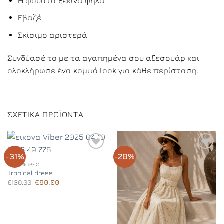
Η φούστα ξεκινά ψηλά
Εβαζέ
Σκίσιμο αριστερά
Συνδύασέ το με τα αγαπημένα σου αξεσουάρ και
ολοκλήρωσε ένα κομψό look για κάθε περίσταση.
ΣΧΕΤΙΚΆ ΠΡΟΪΌΝΤΑ
-31%
-20%
Add to
Add to
Wishlist
Wishlist
ΠΡΟΣΦΟΡΈΣ
Tropical dress
Original
Η
€
130.00
€
90.00
price
τρέχουσα
was:
τιμή
€130.00.
είναι:
€90.00.