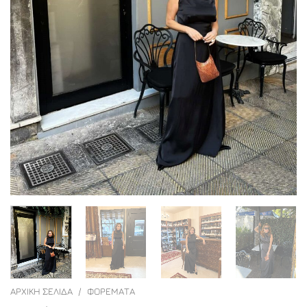
ΑΡΧΙΚΉ ΣΕΛΊΔΑ
/
ΦΟΡΈΜΑΤΑ