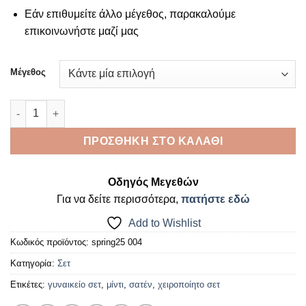
Εάν επιθυμείτε άλλο μέγεθος, παρακαλούμε
επικοινωνήστε μαζί μας
Μέγεθος
Satin σύνολο green ποσότητα
ΠΡΟΣΘΉΚΗ ΣΤΟ ΚΑΛΆΘΙ
Οδηγός Μεγεθών
Για να δείτε περισσότερα,
πατήστε εδώ
Add to Wishlist
Κωδικός προϊόντος:
spring25 004
Κατηγορία:
Σετ
Ετικέτες:
γυναικείο σετ
,
μίντι
,
σατέν
,
χειροποίητο σετ