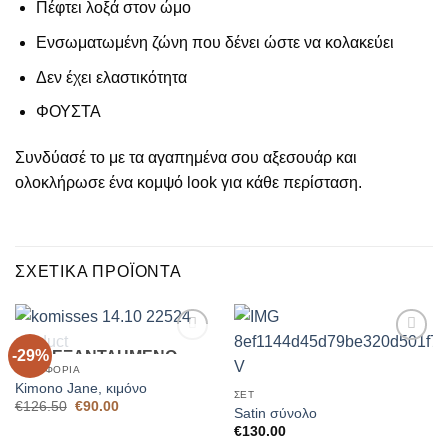
Πέφτει λοξά στον ώμο
Ενσωματωμένη ζώνη που δένει ώστε να κολακεύει
Δεν έχει ελαστικότητα
ΦΟΥΣΤΑ
Συνδύασέ το με τα αγαπημένα σου αξεσουάρ και
ολοκλήρωσε ένα κομψό look για κάθε περίσταση.
ΣΧΕΤΙΚΆ ΠΡΟΪΌΝΤΑ
-29%
ΕΞΑΝΤΛΗΜΈΝΟ
Add to
Add to
Wishlist
Wishlist
ΠΑΝΩΦΌΡΙΑ
Kimono Jane, κιμόνο
ΣΕΤ
Original
Η
€
126.50
€
90.00
Satin σύνολο
price
τρέχουσα
was:
τιμή
€
130.00
€126.50.
είναι: