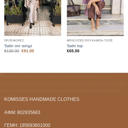
ΠΡΟΣΦΟΡΈΣ
ΜΠΛΟΎΖΕΣ-ΠΟΥΚΆΜΙΣΑ-ΤΟΠΣ
Satin σετ ασημί
Satin top
Original
Η
€
130.00
€
91.00
€
65.00
price
τρέχουσα
was:
τιμή
€130.00.
είναι:
€91.00.
KOMISSES HANDMADE CLOTHES
ΑΦΜ: 802935663
ΓΕΜΗ: 185693601000