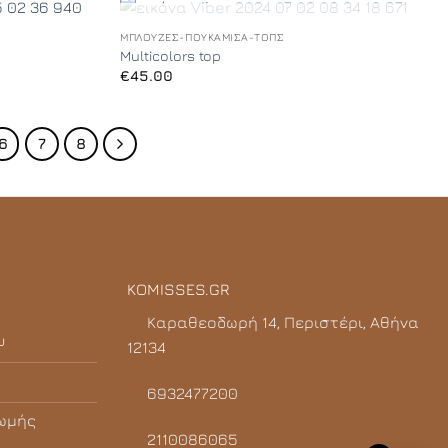
+
ΕΞΑΝΤΛΗΜΈΝΟ
ΜΠΛΟΎΖΕΣ-ΠΟΥΚΆΜΙΣΑ-ΤΟΠΣ
Add to
Add to
Multicolors top
Wishlist
Wishlist
€
45.00
6
7
8
KOMISSES.GR
Καραθεοδωρή 14, Περιστέρι, Αθήνα
υ
12134
6932477200
ωμής
2110086065