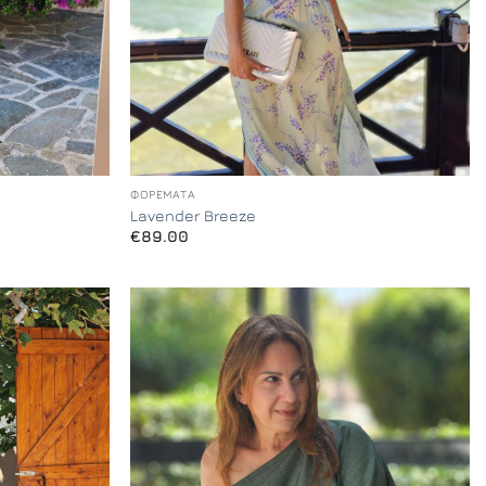
+
ΦΟΡΈΜΑΤΑ
Lavender Breeze
€
89.00
Add to
Add to
Wishlist
Wishlist