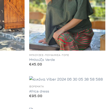
+
ΜΠΛΟΎΖΕΣ-ΠΟΥΚΆΜΙΣΑ-ΤΟΠΣ
Μπλούζα Verde
€
45.00
+
ΦΟΡΈΜΑΤΑ
Add to
Add to
Africa dress
Wishlist
Wishlist
€
95.00