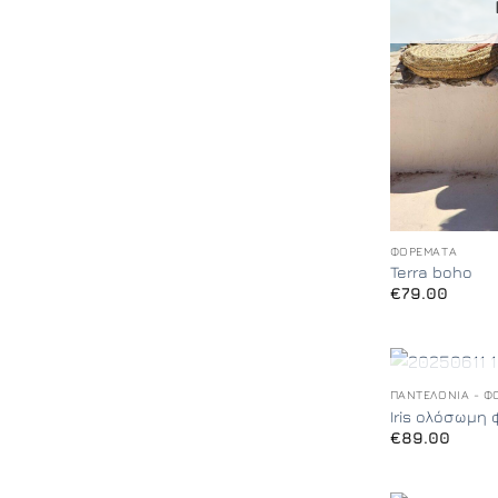
+
ΦΟΡΈΜΑΤΑ
Terra boho
€
79.00
+
ΠΑΝΤΕΛΌΝΙΑ - Φ
Iris ολόσωμη
€
89.00