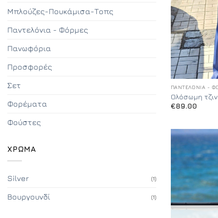
Μπλούζες-Πουκάμισα-Τοπς
Παντελόνια - Φόρμες
Πανωφόρια
Προσφορές
+
Σετ
ΠΑΝΤΕΛΌΝΙΑ - Φ
Ολόσωμη τζι
Φορέματα
€
89.00
Φούστες
ΧΡΏΜΑ
Silver
(1)
Βουργουνδί
(1)