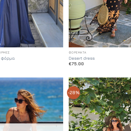
+
ΌΡΜΕΣ
ΦΟΡΈΜΑΤΑ
ν φόρμα
Desert dress
€
75.00
-28%
Add to
Wishlist