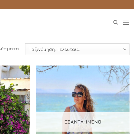
Sorted
ελέσματα
by
latest
Add to
Add to
Wishlist
Wishlist
ΕΞΑΝΤΛΗΜΈΝΟ