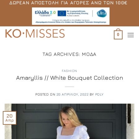
ΔΩΡΕΆΝ ΑΠΟΣΤΟΛΉ ΓΙΑ ΑΓΟΡΈΣ ΆΝΩ ΤΩΝ 100€
Μετάβαση
στο
περιεχόμενο
0
TAG ARCHIVES:
ΜΌΔΑ
FASHION
Amaryllis // White Bouquet Collection
POSTED ON
20 ΑΠΡΙΛΊΟΥ, 2022
BY
POLY
20
Απρ