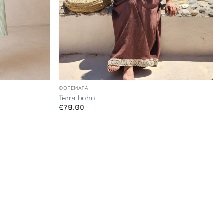
+
ΦΟΡΈΜΑΤΑ
Terra boho
€
79.00