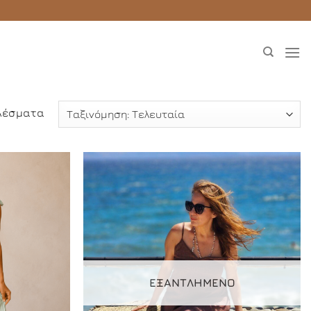
Sorted
ελέσματα
by
latest
Add to
Add to
Wishlist
Wishlist
ΕΞΑΝΤΛΗΜΈΝΟ