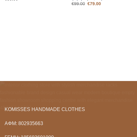
Original
Η
€
99.00
€
79.00
price
τρέχουσα
was:
τιμή
€99.00.
είναι:
€79.00.
KOMISSES HANDMADE CLOTHES
ΑΦΜ: 802935663