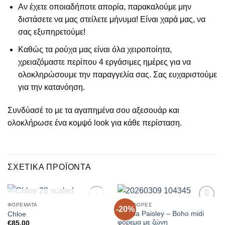
Αν έχετε οποιαδήποτε απορία, παρακαλούμε μην
διστάσετε να μας στείλετε μήνυμα! Είναι χαρά μας, να
σας εξυπηρετούμε!
Καθώς τα ρούχα μας είναι όλα χειροποίητα,
χρειαζόμαστε περίπου 4 εργάσιμες ημέρες για να
ολοκληρώσουμε την παραγγελία σας. Σας ευχαριστούμε
για την κατανόηση.
Συνδύασέ το με τα αγαπημένα σου αξεσουάρ και
ολοκλήρωσε ένα κομψό look για κάθε περίσταση.
ΣΧΕΤΙΚΆ ΠΡΟΪΌΝΤΑ
ΕΞΑΝΤΛΗΜΈΝΟ
ΦΟΡΈΜΑΤΑ
ΠΡΟΣΦΟΡΈΣ
-20%
Add to
Add to
Sienna Paisley – Boho midi
Chloe
Wishlist
Wishlist
φόρεμα με ζώνη
€
85.00