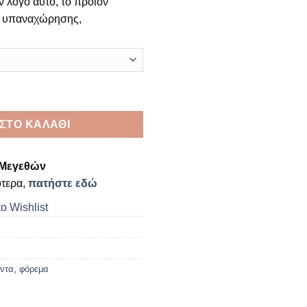
ν λόγο αυτό, το προϊόν
μα υπαναχώρησης,
ΣΤΟ ΚΑΛΆΘΙ
Μεγεθών
ότερα,
πατήστε εδώ
o Wishlist
άντα
,
φόρεμα