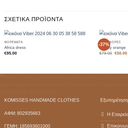
ΣΧΕΤΙΚΆ ΠΡΟΪΌΝΤΑ
+
+
ΦΟΡΈΜΑΤΑ
ΠΡΟΣΦΟΡΈΣ
-37%
Add to
Africa dress
Liberty orange
Wishlist
Origina
€
95.00
€
79.00
€
50.00
price
was:
€79.00.
KOMISSES HANDMADE CLOTHES
Εξυπηρέτηση
ΑΦΜ: 802935663
Η Εταιρεί
Επικοινων
ΓΕΜΗ: 185693601000