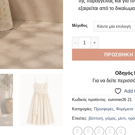
της παραγγελίας και για το
εξαιρείται από το δικαίω
Μέγεθος
Ivory bloom dress ποσότητα
ΠΡΟΣΘΉΚΗ 
Οδηγός 
Για να δείτε περισσ
Add t
Κωδικός προϊόντος:
summer26 21
Κατηγορίες:
Προσφορές
,
Φορέματα
Ετικέτες:
βάπτιση
,
γάμος
,
μίντι
,
τιρ