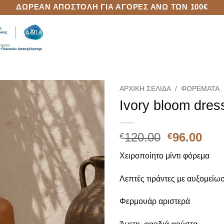
ΔΩΡΕΆΝ ΑΠΟΣΤΟΛΉ ΓΙΑ ΑΓΟΡΈΣ ΆΝΩ ΤΩΝ 100€
ΑΡΧΙΚΉ ΣΕΛΊΔΑ
/
ΦΟΡΈΜΑΤΑ
Ivory bloom dres
Add to
Wishlist
Original
Η
120.00
96.00
€
€
price
τρέ
Χειροποίητο μίντι φόρεμα
was:
τιμ
€120.00.
είνα
Λεπτές τιράντες με αυξομείω
€96
Φερμουάρ αριστερά