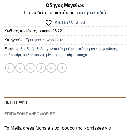
Οδηγός Μεγεθών
Για να δείτε περισσότερα,
πατήστε εδώ
Add to Wishlist
Κωδικός προϊόντος:
summer25 22
Κατηγορίες:
Προσφορές
,
Φορέματα
Ετικέτες:
βραδινή έξοδο
,
γυναικεία ρούχα
,
καθημερινές εμφανίσεις
,
καλοκαίρι
,
καλοκαιρινό
,
μίντι
,
χειροποίητα ρούχα
ΠΕΡΙΓΡΑΦΉ
ΕΠΙΠΛΈΟΝ ΠΛΗΡΟΦΟΡΊΕΣ
Το Melia dress fuchsia είναι ρούχο της Komisses για