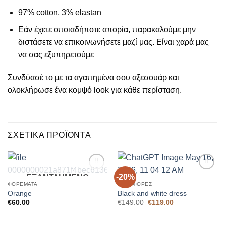
97% cotton, 3% elastan
Εάν έχετε οποιαδήποτε απορία, παρακαλούμε μην
διστάσετε να επικοινωνήσετε μαζί μας. Είναι χαρά μας
να σας εξυπηρετούμε
Συνδύασέ το με τα αγαπημένα σου αξεσουάρ και
ολοκλήρωσε ένα κομψό look για κάθε περίσταση.
ΣΧΕΤΙΚΆ ΠΡΟΪΌΝΤΑ
-20%
ΕΞΑΝΤΛΗΜΈΝΟ
Add to
Add to
Wishlist
Wishlist
ΦΟΡΈΜΑΤΑ
ΠΡΟΣΦΟΡΈΣ
Orange
Black and white dress
Original
Η
€
60.00
€
149.00
€
119.00
price
τρέχουσα
was:
τιμή
€149.00.
είναι: