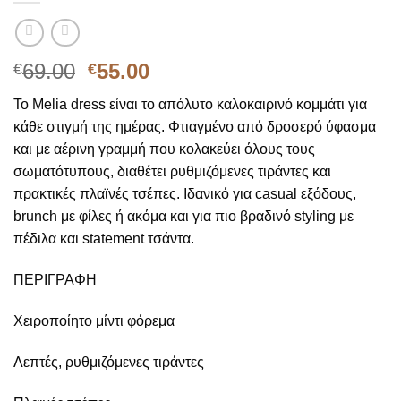
Original
Η
69.00
55.00
€
€
price
τρέχουσα
Το Melia dress είναι το απόλυτο καλοκαιρινό κομμάτι για
was:
τιμή
κάθε στιγμή της ημέρας. Φτιαγμένο από δροσερό ύφασμα
€69.00.
είναι:
και με αέρινη γραμμή που κολακεύει όλους τους
€55.00.
σωματότυπους, διαθέτει ρυθμιζόμενες τιράντες και
πρακτικές πλαϊνές τσέπες. Ιδανικό για casual εξόδους,
brunch με φίλες ή ακόμα και για πιο βραδινό styling με
πέδιλα και statement τσάντα.
ΠΕΡΙΓΡΑΦΗ
Xειροποίητο μίντι φόρεμα
Λεπτές, ρυθμιζόμενες τιράντες