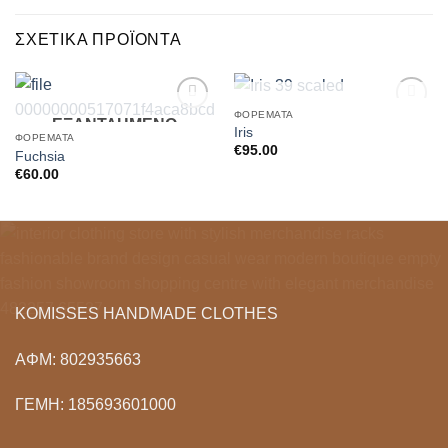
ΣΧΕΤΙΚΆ ΠΡΟΪΌΝΤΑ
ΕΞΑΝΤΛΗΜΈΝΟ
ΦΟΡΈΜΑΤΑ
ΕΞΑΝΤΛΗΜΈΝΟ
Add to
Add to
Iris
Wishlist
Wishlist
ΦΟΡΈΜΑΤΑ
€
95.00
Fuchsia
€
60.00
KOMISSES HANDMADE CLOTHES
ΑΦΜ: 802935663
ΓΕΜΗ: 185693601000