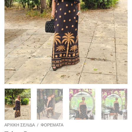
ΑΡΧΙΚΉ ΣΕΛΊΔΑ
/
ΦΟΡΈΜΑΤΑ