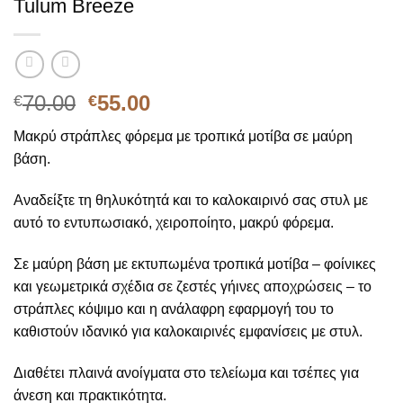
Tulum Breeze
Original
Η
70.00
55.00
€
€
price
τρέχουσα
Μακρύ στράπλες φόρεμα με τροπικά μοτίβα σε μαύρη
was:
τιμή
βάση.
€70.00.
είναι:
€55.00.
Αναδείξτε τη θηλυκότητά και το καλοκαιρινό σας στυλ με
αυτό το εντυπωσιακό, χειροποίητο, μακρύ φόρεμα.
Σε μαύρη βάση με εκτυπωμένα τροπικά μοτίβα – φοίνικες
και γεωμετρικά σχέδια σε ζεστές γήινες αποχρώσεις – το
στράπλες κόψιμο και η ανάλαφρη εφαρμογή του το
καθιστούν ιδανικό για καλοκαιρινές εμφανίσεις με στυλ.
Διαθέτει πλαινά ανοίγματα στο τελείωμα και τσέπες για
άνεση και πρακτικότητα.