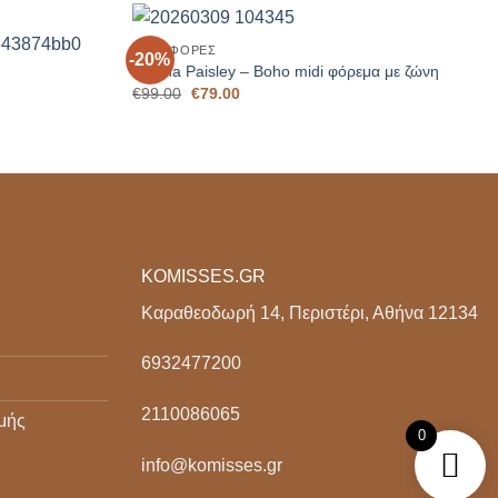
+
ΠΡΟΣΦΟΡΈΣ
-20%
Add to
Add to
Sienna Paisley – Boho midi φόρεμα με ζώνη
Wishlist
Wishlist
Original
Η
€
99.00
€
79.00
price
τρέχουσα
was:
τιμή
€99.00.
είναι:
€79.00.
KOMISSES.GR
Καραθεοδωρή 14, Περιστέρι, Αθήνα 12134
6932477200
2110086065
μής
0
info@komisses.gr