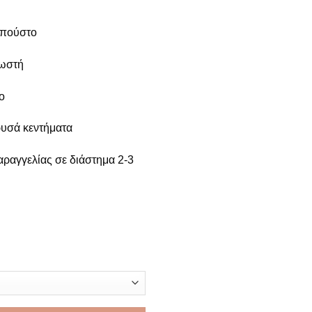
μπούστο
λωστή
ο
ρυσά κεντήματα
αραγγελίας σε διάστημα 2-3