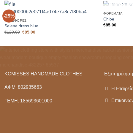
+
+
ΦΟΡΈΜΑΤΑ
-29%
Add to
Chloe
ΠΡΟΣΦΟΡΈΣ
Wishlist
€
85.00
Selena dress blue
Original
Η
€
120.00
€
85.00
price
τρέχουσα
was:
τιμή
€120.00.
είναι:
€85.00.
KOMISSES HANDMADE CLOTHES
Εξυπηρέτηση
ΑΦΜ: 802935663
Η Εταιρεί
Επικοινων
ΓΕΜΗ: 185693601000