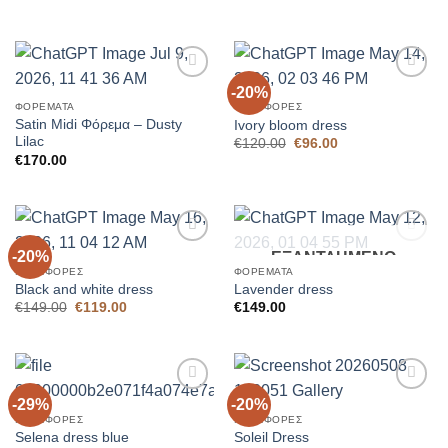
€120.00.
price
τρέχουσα
was:
τιμή
€130.00.
είναι:
€90.00.
-20%
Add to
Add to
Wishlist
Wishlist
ΦΟΡΈΜΑΤΑ
ΠΡΟΣΦΟΡΈΣ
Satin Midi Φόρεμα – Dusty
Ivory bloom dress
Lilac
Original
Η
€
120.00
€
96.00
price
τρέχουσα
€
170.00
was:
τιμή
€120.00.
είναι:
€96.00.
-20%
ΕΞΑΝΤΛΗΜΈΝΟ
Add to
Add to
Wishlist
Wishlist
ΠΡΟΣΦΟΡΈΣ
ΦΟΡΈΜΑΤΑ
Black and white dress
Lavender dress
Original
Η
€
149.00
€
119.00
€
149.00
price
τρέχουσα
was:
τιμή
€149.00.
είναι:
€119.00.
-29%
-20%
Add to
Add to
Wishlist
Wishlist
ΠΡΟΣΦΟΡΈΣ
ΠΡΟΣΦΟΡΈΣ
Selena dress blue
Soleil Dress