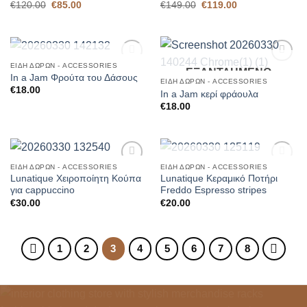
Original
Η
Original
Η
€
120.00
€
85.00
€
149.00
€
119.00
price
τρέχουσα
price
τρέχουσα
was:
τιμή
was:
τιμή
€120.00.
είναι:
€149.00.
είναι:
€85.00.
€119.00.
ΕΞΑΝΤΛΗΜΈΝΟ
ΕΊΔΗ ΔΏΡΩΝ - ACCESSORIES
ΕΞΑΝΤΛΗΜΈΝΟ
Add to
Add to
In a Jam Φρούτα του Δάσους
Wishlist
Wishlist
ΕΊΔΗ ΔΏΡΩΝ - ACCESSORIES
€
18.00
In a Jam κερί φράουλα
€
18.00
ΕΞΑΝΤΛΗΜΈΝΟ
ΕΊΔΗ ΔΏΡΩΝ - ACCESSORIES
ΕΊΔΗ ΔΏΡΩΝ - ACCESSORIES
Add to
Add to
Lunatique Χειροποίητη Κούπα
Lunatique Κεραμικό Ποτήρι
Wishlist
Wishlist
για cappuccino
Freddo Espresso stripes
€
30.00
€
20.00
1
2
3
4
5
6
7
8