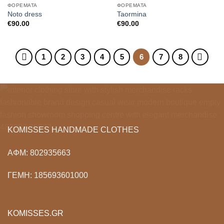
Wishlist
Wishlist
ΦΟΡΈΜΑΤΑ
ΦΟΡΈΜΑΤΑ
Noto dress
Taormina
€
90.00
€
90.00
1
2
3
4
5
6
7
8
KOMISSES HANDMADE CLOTHES
ΑΦΜ: 802935663
ΓΕΜΗ: 185693601000
KOMISSES.GR